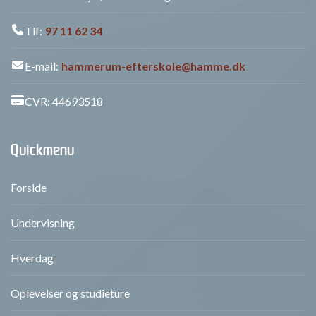
Tlf:
97 11 62 34
E-mail:
hammerum-efterskole@hamme.dk
CVR: 44693518
Quickmenu
Forside
Undervisning
Hverdag
Oplevelser og studieture