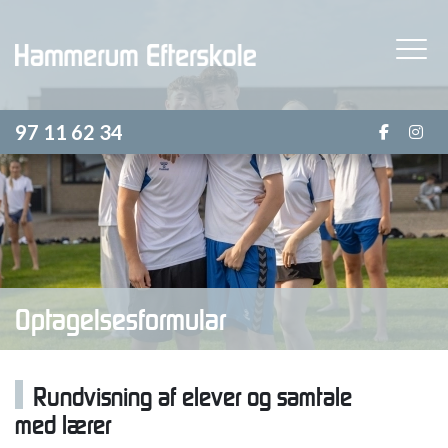
Gå
til
hovedindhold
97 11 62 34
Optagelsesformular
Rundvisning af elever og samtale
med lærer