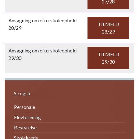
27/28
Ansøgning om efterskoleophold
TILMELD
28/29
28/29
Ansøgning om efterskoleophold
TILMELD
29/30
29/30
Se også
Personale
Elevforening
Bestyrelse
Skolekreds