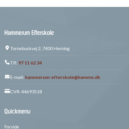
Hammerum Efterskole
Tornebuskvej 2, 7400 Herning
Tlf:
97 11 62 34
E-mail:
hammerum-efterskole@hamme.dk
CVR: 44693518
Quickmenu
Forside