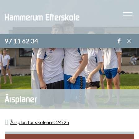
Gå
til
hovedindhold
97 11 62 34
Årsplaner
Årsplan for skoleåret 24/25