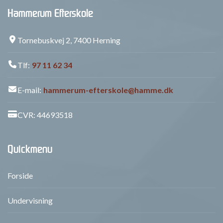
Hammerum Efterskole
Tornebuskvej 2, 7400 Herning
Tlf:
97 11 62 34
E-mail:
hammerum-efterskole@hamme.dk
CVR: 44693518
Quickmenu
Forside
Undervisning