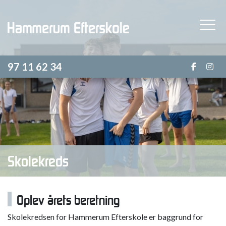
Gå
til
hovedindhold
97 11 62 34
Skolekreds
Oplev årets beretning
Skolekredsen for Hammerum Efterskole er baggrund for