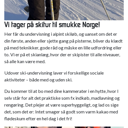
Vi tager på skitur til smukke Norge!
Her får du undervisning i alpint skiløb, og uanset om det er
din første, anden eller sjette gang på pisterne, bliver du klædt
på med teknikker, gode råd og måske en lille udfordring eller
to. Vi er på et skianlæg, hvor der er skipister til alle niveauer,
så alle kan være med.
Udover ski-undervisning laver vi forskellige sociale
aktiviteter – både med og uden ski.
Du kommer til at bo med dine kammerater i en hytte, hvor I
selv står for alt det praktiske som fx indkøb, madlavning og
rengøring. Det plejer at være superhyggeligt, og lad os sige
det, som det er: Intet smager så godt som varm kakao med
flødeskum efter en hel dag i det fri!