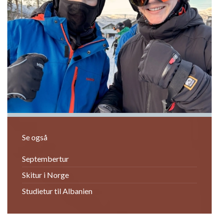
Previous
Next
Se også
Septembertur
Skitur i Norge
Studietur til Albanien