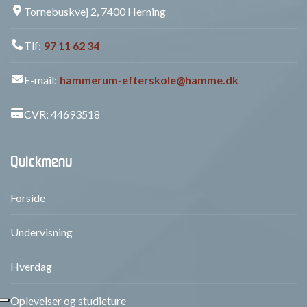
Tornebuskvej 2, 7400 Herning
Tlf:
97 11 62 34
E-mail:
hammerum-efterskole@hamme.dk
CVR: 44693518
Quickmenu
Forside
Undervisning
Hverdag
Oplevelser og studieture