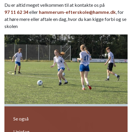
Du er altid meget velkommen til at kontakte os på
97 11 62 34
eller
hammerum-efterskole@hamme.dk
, for
at høre mere eller aftale en dag, hvor du kan kigge forbi og se
skolen
Previous
Next
Se også
Linjefag