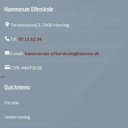
Hammerum Efterskole
Tornebuskvej 2, 7400 Herning
Tlf:
97 11 62 34
E-mail:
hammerum-efterskole@hamme.dk
CVR: 44693518
Quickmenu
Forside
Undervisning