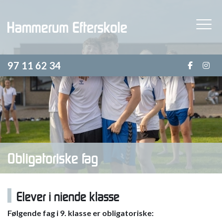
Skip
to
main
content
97 11 62 34
Obligatoriske fag
Elever i niende klasse
Følgende fag i 9. klasse er obligatoriske: