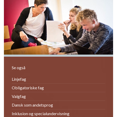
Previous
Next
Se også
Linjefag
Obligatoriske fag
Valgfag
Dansk som andetsprog
Inklusion og specialundervisning