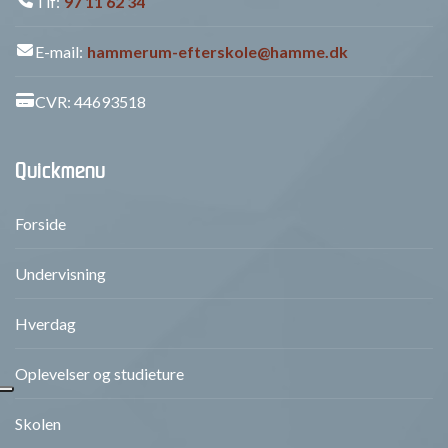
Tlf:
97 11 62 34
E-mail:
hammerum-efterskole@hamme.dk
CVR: 44693518
Quickmenu
Forside
Undervisning
Hverdag
Oplevelser og studieture
Skolen