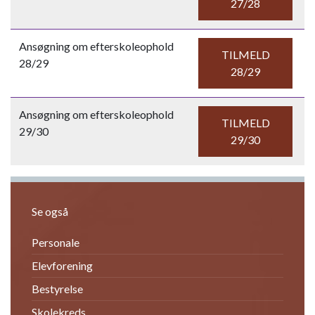
27/28
Ansøgning om efterskoleophold
TILMELD
28/29
28/29
Ansøgning om efterskoleophold
TILMELD
29/30
29/30
Se også
Personale
Elevforening
Bestyrelse
Skolekreds