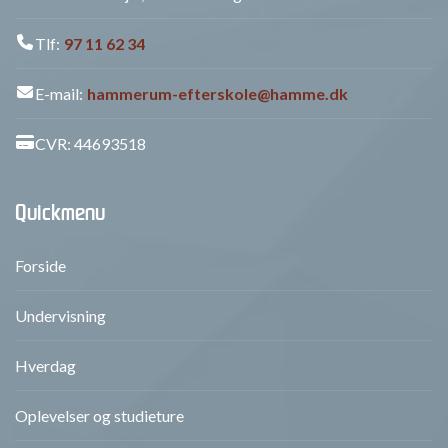
Tlf:
97 11 62 34
E-mail:
hammerum-efterskole@hamme.dk
CVR: 44693518
Quickmenu
Forside
Undervisning
Hverdag
Oplevelser og studieture