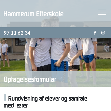
Skip
to
main
content
97 11 62 34
Optagelsesformular
Rundvisning af elever og samtale
med lærer