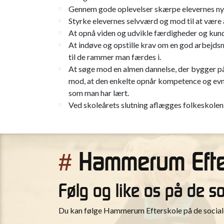
Gennem gode oplevelser skærpe elevernes nysg
Styrke elevernes selvværd og mod til at være ak
At opnå viden og udvikle færdigheder og kund
At indøve og opstille krav om en god arbejdsmo
til de rammer man færdes i.
At søge mod en almen dannelse, der bygger på
mod, at den enkelte opnår kompetence og evner 
som man har lært.
Ved skoleårets slutning aflægges folkeskolens
Hammerum Efte
#
Følg og like os på de s
Du kan følge Hammerum Efterskole på de sociale 