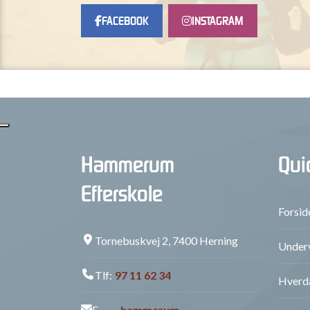
FACEBOOK
INSTAGRAM
Hammerum
Qui
Efterskole
Forsid
Tornebuskvej 2, 7400 Herning
Underv
Tlf:
97 11 62 34
Hverd
E-
hammerum-