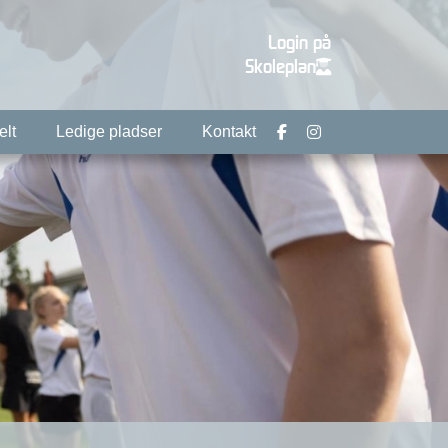
Login på
Skoleplan
elt
Ledige pladser
Kontakt