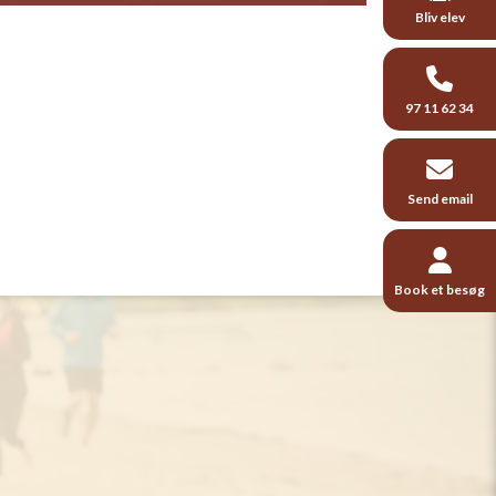
Bliv elev
97 11 62 34
Send email
Book et besøg