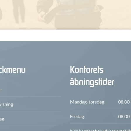
ckmenu
Kontorets
åbningstider
e
Mandag-torsdag:
08.00 
isning
Fredag:
08.00 
ag
Når kontoret er lukket omstill