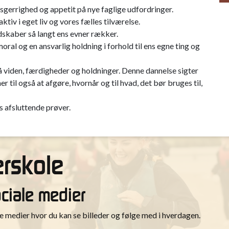
errighed og appetit på nye faglige udfordringer.
tiv i eget liv og vores fælles tilværelse.
skaber så langt ens evner rækker.
ral og en ansvarlig holdning i forhold til ens egne ting og
 viden, færdigheder og holdninger. Denne dannelse sigter
til også at afgøre, hvornår og til hvad, det bør bruges til,
 afsluttende prøver.
rskole
ociale medier
medier hvor du kan se billeder og følge med i hverdagen.